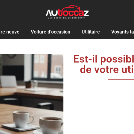
ure neuve
Voiture d’occasion
Utilitaire
Voyants t
Est-il possib
de votre ut