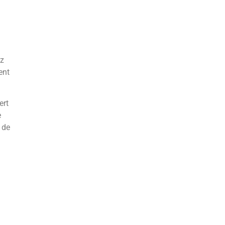
ez
ent
ert
e
 de