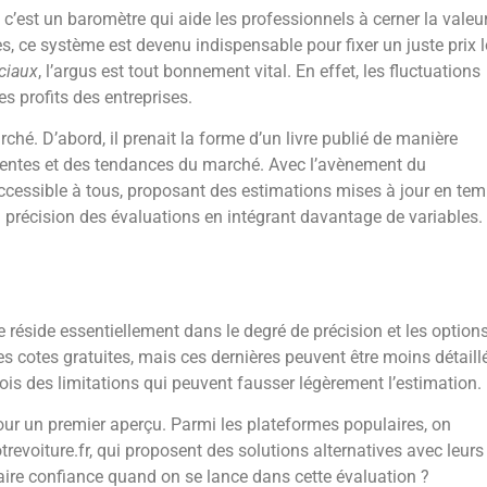
 c’est un baromètre qui aide les professionnels à cerner la valeu
s, ce système est devenu indispensable pour fixer un juste prix l
ciaux
, l’argus est tout bonnement vital. En effet, les fluctuations
es profits des entreprises.
ché. D’abord, il prenait la forme d’un livre publié de manière
 ventes et des tendances du marché. Avec l’avènement du
accessible à tous, proposant des estimations mises à jour en te
 précision des évaluations en intégrant davantage de variables.
e réside essentiellement dans le degré de précision et les option
es cotes gratuites, mais ces dernières peuvent être moins détaill
ois des limitations qui peuvent fausser légèrement l’estimation.
our un premier aperçu. Parmi les plateformes populaires, on
evoiture.fr, qui proposent des solutions alternatives avec leurs
 faire confiance quand on se lance dans cette évaluation ?