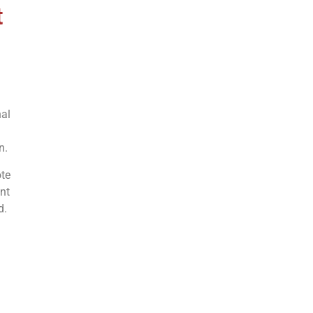
t
nal
n.
ote
nt
d.