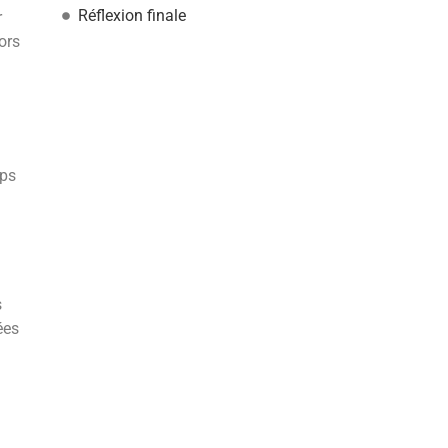
Réflexion finale
r
ors
mps
s
ées