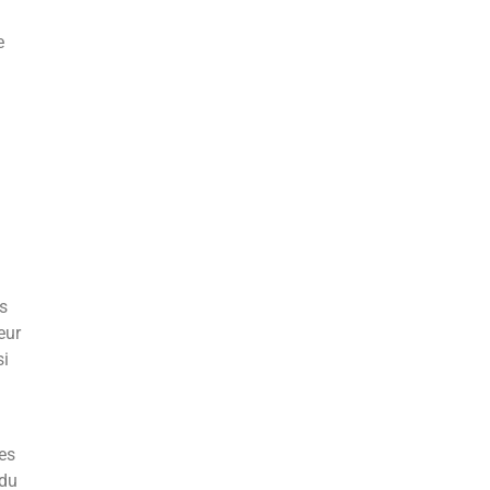
e
es
eur
si
es
 du