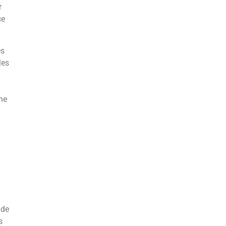
r
ce
es
les
ne
 de
s