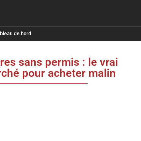
ableau de bord
res sans permis : le vrai
rché pour acheter malin