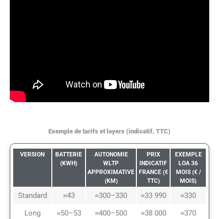
Exemple de tarifs et loyers (indicatif, TTC)
VERSION
BATTERIE
AUTONOMIE
PRIX
EXEMPLE
(KWH)
WLTP
INDICATIF
LOA 36
APPROXIMATIVE
FRANCE (€
MOIS (€ /
(KM)
TTC)
MOIS)
Standard
≈43
≈300–330
≈33 990
≈330
Long
≈50–53
≈400–500
≈38 000
≈370