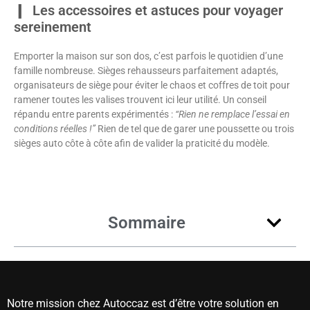
Les accessoires et astuces pour voyager
sereinement
Emporter la maison sur son dos, c’est parfois le quotidien d’une
famille nombreuse. Sièges rehausseurs parfaitement adaptés,
organisateurs de siège pour éviter le chaos et coffres de toit pour
ramener toutes les valises trouvent ici leur utilité. Un conseil
répandu entre parents expérimentés :
“Rien ne remplace l’essai en
conditions réelles !”
Rien de tel que de garer une poussette ou trois
sièges auto côte à côte afin de valider la praticité du modèle.
Sommaire
Notre mission chez Autoccaz est d’être votre solution en