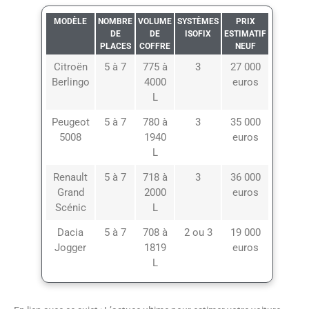
MODÈLE
NOMBRE
VOLUME
SYSTÈMES
PRIX
DE
DE
ISOFIX
ESTIMATIF
PLACES
COFFRE
NEUF
Citroën
5 à 7
775 à
3
27 000
Berlingo
4000
euros
L
Peugeot
5 à 7
780 à
3
35 000
5008
1940
euros
L
Renault
5 à 7
718 à
3
36 000
Grand
2000
euros
Scénic
L
Dacia
5 à 7
708 à
2 ou 3
19 000
Jogger
1819
euros
L