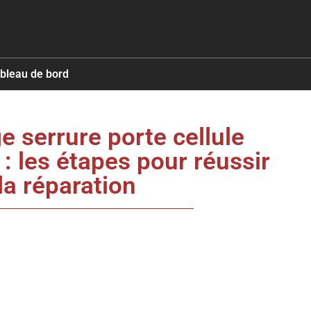
ableau de bord
 serrure porte cellule
: les étapes pour réussir
la réparation