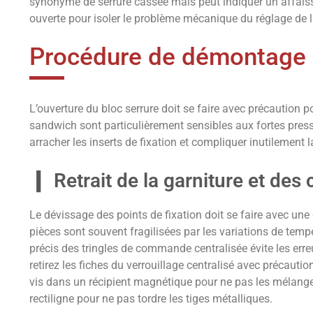
synonyme de serrure cassée mais peut indiquer un affais
ouverte pour isoler le problème mécanique du réglage de l
Procédure de démontage p
L’ouverture du bloc serrure doit se faire avec précaution p
sandwich sont particulièrement sensibles aux fortes press
arracher les inserts de fixation et compliquer inutilement l
Retrait de la garniture et des
Le dévissage des points de fixation doit se faire avec une
pièces sont souvent fragilisées par les variations de tempér
précis des tringles de commande centralisée évite les err
retirez les fiches du verrouillage centralisé avec précauti
vis dans un récipient magnétique pour ne pas les mélang
rectiligne pour ne pas tordre les tiges métalliques.