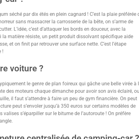
gum séché par dix étés en plein cagnard ! C’est la plaie préférée 
orreur sans massacrer la carrosserie de la bête, on s’arme de
cutter. L’idée, c’est d’attaquer les bords en douceur, avec la
i la matière résiste, un petit produit dissolvant spécifique aide
e, et on finit par retrouver une surface nette. C’est l’étape
 !
e voiture ?
 typiquement le genre de plan foireux qui gâche une belle virée à 
e des moteurs chaque dimanche pour avoir son avis éclairé, o
ille, il faut s’attendre à faire un peu de gym financière. On peut
 facture peut s’envoler jusqu’à 350 euros sur certains modèles de
 valises s’éparpiller sur le bitume de l’autoroute ! On préfère
angle.
eture centralisée de camping-car 