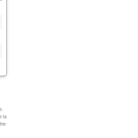
e.
e la
tre