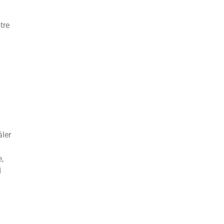
tre
âler
e,
d