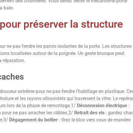
sement des charnières. Vous devez tester le mécanisme porte
a baie.
our préserver la structure
our ne pas fendre les parois isolantes de la porte. Les structures
ions localisées autour de la poignée. Un geste brusque peut
a réparation.
 caches
 douceur extrême pour ne pas fendre l’habillage en plastique. Ce
ature et les rayons ultraviolets qui traversent la vitre. Le repér
eurs lors de la phase de remontage.1/
Déconnexion électrique
:
on pour ne pas arracher les câbles.2/
Retrait des vis
: gardez cha
er.3/
Dégagement du boîtier
: tirez le bloc vers vous de manière