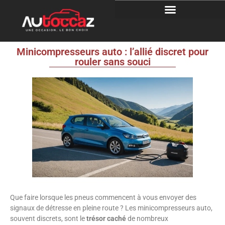
Minicompresseurs auto : l’allié discret pour
rouler sans souci
Que faire lorsque les pneus commencent à vous envoyer des
signaux de détresse en pleine route ? Les minicompresseurs auto,
souvent discrets, sont le
trésor caché
de nombreux