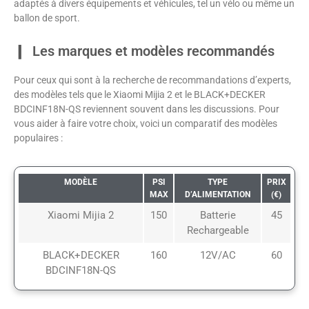
adaptés à divers équipements et véhicules, tel un vélo ou même un
ballon de sport.
Les marques et modèles recommandés
Pour ceux qui sont à la recherche de recommandations d’experts,
des modèles tels que le Xiaomi Mijia 2 et le BLACK+DECKER
BDCINF18N-QS reviennent souvent dans les discussions. Pour
vous aider à faire votre choix, voici un comparatif des modèles
populaires :
MODÈLE
PSI
TYPE
PRIX
MAX
D’ALIMENTATION
(€)
Xiaomi Mijia 2
150
Batterie
45
Rechargeable
BLACK+DECKER
160
12V/AC
60
BDCINF18N-QS