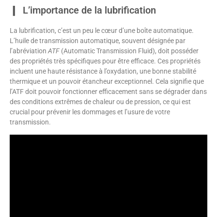
L’importance de la lubrification
La lubrification, c’est un peu le cœur d’une boîte automatique.
L’huile de transmission automatique, souvent désignée par
l’abréviation
ATF
(Automatic Transmission Fluid), doit posséder
des propriétés très spécifiques pour être efficace. Ces propriétés
incluent une haute résistance à l’oxydation, une bonne stabilité
thermique et un pouvoir étancheur exceptionnel. Cela signifie que
l’ATF doit pouvoir fonctionner efficacement sans se dégrader dans
des conditions extrêmes de chaleur ou de pression, ce qui est
crucial pour prévenir les dommages et l’usure de votre
transmission.