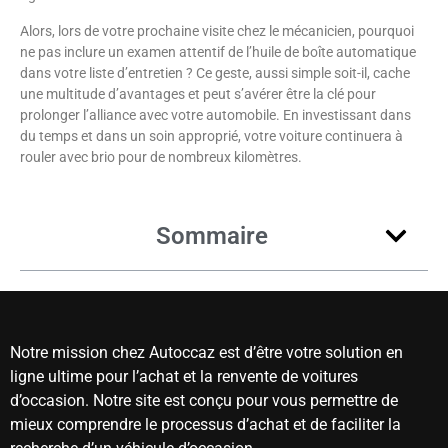
Alors, lors de votre prochaine visite chez le mécanicien, pourquoi
ne pas inclure un examen attentif de l’huile de boîte automatique
dans votre liste d’entretien ? Ce geste, aussi simple soit-il, cache
une multitude d’avantages et peut s’avérer être la clé pour
prolonger l’alliance avec votre automobile. En investissant dans
du temps et dans un soin approprié, votre voiture continuera à
rouler avec brio pour de nombreux kilomètres.
Sommaire
Notre mission chez Autoccaz est d’être votre solution en
ligne ultime pour l’achat et la renvente de voitures
d’occasion. Notre site est conçu pour vous permettre de
mieux comprendre le processus d’achat et de faciliter la