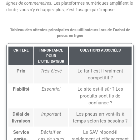
lignes de commentaires.
Les plateformes numériques amplifient le
doute, vous n’y échappez plus, c’est l’usage qui s’impose.
Tableau des attentes principales des utilisateurs lors de l’achat de
pneus en ligne
CRITÈRE
IMPORTANCE
QUESTIONS ASSOCIÉES
POUR
L’UTILISATEUR
Prix
Très élevé
Le tarif est-il vraiment
compétitif ?
Fiabilité
Essentiel
Le site est-il sûr ? Les
produits sont-ils de
confiance ?
Délai de
Important
Les pneus arrivent-ils à
livraison
temps selon les besoins ?
Service
Décisif en
Le SAV répond-il
après-
cas de souci
rapidement et efficacement