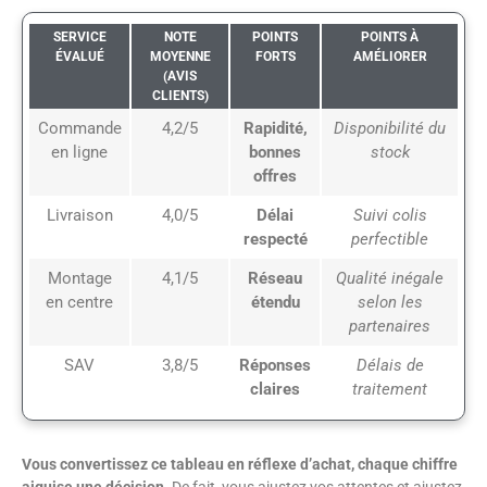
SERVICE
NOTE
POINTS
POINTS À
ÉVALUÉ
MOYENNE
FORTS
AMÉLIORER
(AVIS
CLIENTS)
Commande
4,2/5
Rapidité,
Disponibilité du
en ligne
bonnes
stock
offres
Livraison
4,0/5
Délai
Suivi colis
respecté
perfectible
Montage
4,1/5
Réseau
Qualité inégale
en centre
étendu
selon les
partenaires
SAV
3,8/5
Réponses
Délais de
claires
traitement
Vous convertissez ce tableau en réflexe d’achat, chaque chiffre