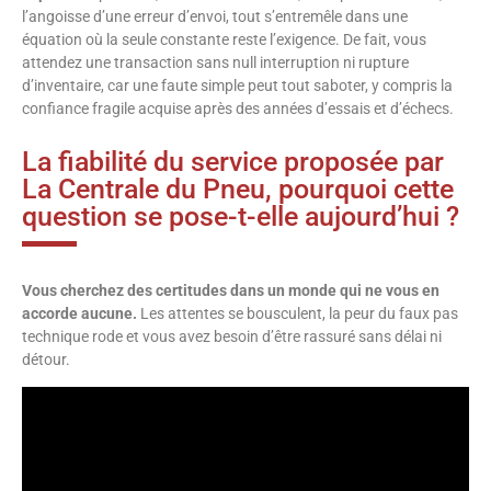
l’angoisse d’une erreur d’envoi, tout s’entremêle dans une
équation où la seule constante reste l’exigence. De fait, vous
attendez une transaction sans null interruption ni rupture
d’inventaire, car une faute simple peut tout saboter, y compris la
confiance fragile acquise après des années d’essais et d’échecs.
La fiabilité du service proposée par
La Centrale du Pneu, pourquoi cette
question se pose-t-elle aujourd’hui ?
Vous cherchez des certitudes dans un monde qui ne vous en
accorde aucune.
Les attentes se bousculent, la peur du faux pas
technique rode et vous avez besoin d’être rassuré sans délai ni
détour.