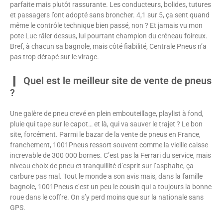
parfaite mais plutôt rassurante. Les conducteurs, bolides, tutures
et passagers l’ont adopté sans broncher. 4,1 sur 5, ça sent quand
même le contrôle technique bien passé, non ? Et jamais vu mon
pote Luc râler dessus, lui pourtant champion du créneau foireux.
Bref, à chacun sa bagnole, mais côté fiabilité, Centrale Pneus n’a
pas trop dérapé sur le virage.
Quel est le meilleur site de vente de pneus
?
Une galère de pneu crevé en plein embouteillage, playlist à fond,
pluie qui tape sur le capot… et là, qui va sauver le trajet ? Le bon
site, forcément. Parmi le bazar de la vente de pneus en France,
franchement, 1001Pneus ressort souvent comme la vieille caisse
increvable de 300 000 bornes. C’est pas la Ferrari du service, mais
niveau choix de pneu et tranquillité d’esprit sur l’asphalte, ça
carbure pas mal. Tout le monde a son avis mais, dans la famille
bagnole, 1001Pneus c’est un peu le cousin qui a toujours la bonne
roue dans le coffre. On s’y perd moins que sur la nationale sans
GPS.