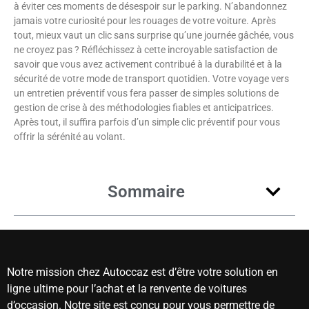
à éviter ces moments de désespoir sur le parking. N’abandonnez
jamais votre curiosité pour les rouages de votre voiture. Après
tout, mieux vaut un clic sans surprise qu’une journée gâchée, vous
ne croyez pas ? Réfléchissez à cette incroyable satisfaction de
savoir que vous avez activement contribué à la durabilité et à la
sécurité de votre mode de transport quotidien. Votre voyage vers
un entretien préventif vous fera passer de simples solutions de
gestion de crise à des méthodologies fiables et anticipatrices.
Après tout, il suffira parfois d’un simple clic préventif pour vous
offrir la sérénité au volant.
Sommaire
Notre mission chez Autoccaz est d’être votre solution en
ligne ultime pour l’achat et la renvente de voitures
d’occasion. Notre site est conçu pour vous permettre de