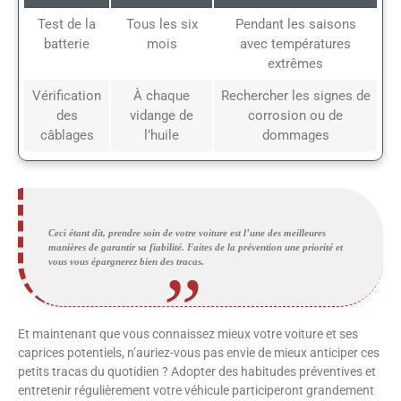
Test de la
Tous les six
Pendant les saisons
batterie
mois
avec températures
extrêmes
Vérification
À chaque
Rechercher les signes de
des
vidange de
corrosion ou de
câblages
l’huile
dommages
Ceci étant dit, prendre soin de votre voiture est l’une des meilleures
manières de garantir sa fiabilité. Faites de la prévention une priorité et
vous vous épargnerez bien des tracas.
Et maintenant que vous connaissez mieux votre voiture et ses
caprices potentiels, n’auriez-vous pas envie de mieux anticiper ces
petits tracas du quotidien ? Adopter des habitudes préventives et
entretenir régulièrement votre véhicule participeront grandement