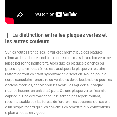
La distinction entre les plaques vertes et
les autres couleurs
Sur les routes françaises, la variété chromatique des plaques
d’immatriculation répond à un code strict, mais la version verte ne
laisse personne indifférent. Alors que les plaques blanches ou
grises signalent des véhicules classiques, la plaque verte attire
l’attention tout en étant synonyme de discrétion. Rouge pour le
corps consulaire honoraire ou véhicules de collection, bleu pour les
anciens modèles, et noir pour les véhicules agricoles : chaque
nuance incarne un univers à part. Or, une plaque verte n’est ni un
caprice, ni une extravagance ; elle sert de passeport roulant,
reconnaissable par les forces de l’ordre et les douanes, qui savent
d’un simple regard qu’elles doivent s’en remettre aux conventions
diplomatiques en vigueur.