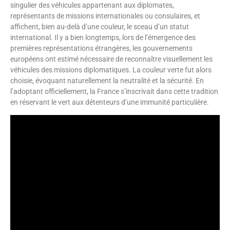
singulier des véhicules appartenant aux diplomates,
représentants de missions internationales ou consulaires, et
affichent, bien au-delà d’une couleur, le sceau d’un statut
international. Il y a bien longtemps, lors de l’émergence des
premières représentations étrangères, les gouvernements
européens ont estimé nécessaire de reconnaître visuellement les
véhicules des missions diplomatiques. La couleur verte fut alors
choisie, évoquant naturellement la neutralité et la sécurité. En
l’adoptant officiellement, la France s’inscrivait dans cette tradition
en réservant le vert aux détenteurs d’une immunité particulière.