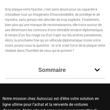
Si la plaque verte fascine, c’est sans doute pour sa capacité à
cristalliser tout un imaginaire d’inaccessibilité, de privilège et de
mystère, sans jamais rien dévoiler de trop explicite. Finalement,
bien plus qu’une marque de reconnaissance, elle trace autour de
ses détenteurs les contours d’une véritable enclave diplomatique,
le temps d’un feu rouge ou d’un trajet sur les artères parisiennes.
Alors, la prochaine fois qu’un véhicule diplomatique croise votre
route, posez-vous la question : et si la vraie force de la plaque verte
résidait dans l’humilité de ceux qui la portent ?
Sommaire
Notre mission chez Autoccaz est d’être votre solution en
ligne ultime pour l’achat et la renvente de voitures