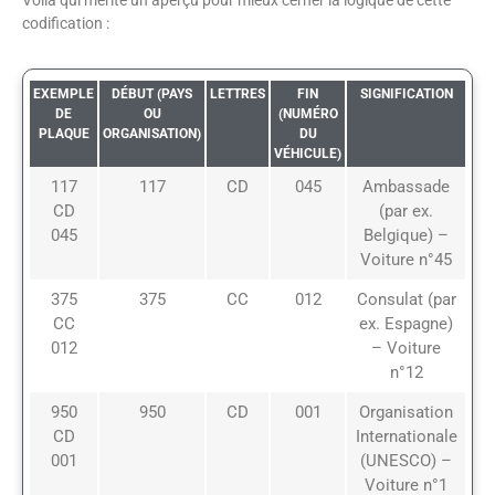
Voilà qui mérite un aperçu pour mieux cerner la logique de cette
codification :
EXEMPLE
DÉBUT (PAYS
LETTRES
FIN
SIGNIFICATION
DE
OU
(NUMÉRO
PLAQUE
ORGANISATION)
DU
VÉHICULE)
117
117
CD
045
Ambassade
CD
(par ex.
045
Belgique) –
Voiture n°45
375
375
CC
012
Consulat (par
CC
ex. Espagne)
012
– Voiture
n°12
950
950
CD
001
Organisation
CD
Internationale
001
(UNESCO) –
Voiture n°1