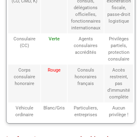
(CD, CMD, K)
consuls,
exonération
délégations
fiscale,
officielles,
passe-droit
fonctionnaires
logistique
internationaux
Consulaire
Verte
Agents
Privilèges
(CC)
consulaires
partiels,
accrédités
protection
consulaire
Corps
Rouge
Consuls
Accès
consulaire
honoraires
restreint,
honoraire
français
pas
d’immunité
complète
Véhicule
Blanc/Gris
Particuliers,
Aucun
ordinaire
entreprises
privilège !