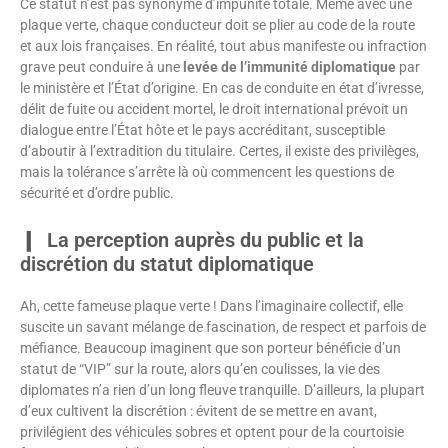
Ce statut n’est pas synonyme d’impunité totale. Même avec une
plaque verte, chaque conducteur doit se plier au code de la route
et aux lois françaises. En réalité, tout abus manifeste ou infraction
grave peut conduire à une
levée de l’immunité diplomatique
par
le ministère et l’État d’origine. En cas de conduite en état d’ivresse,
délit de fuite ou accident mortel, le droit international prévoit un
dialogue entre l’État hôte et le pays accréditant, susceptible
d’aboutir à l’extradition du titulaire. Certes, il existe des privilèges,
mais la tolérance s’arrête là où commencent les questions de
sécurité et d’ordre public.
La perception auprès du public et la
discrétion du statut diplomatique
Ah, cette fameuse plaque verte ! Dans l’imaginaire collectif, elle
suscite un savant mélange de fascination, de respect et parfois de
méfiance. Beaucoup imaginent que son porteur bénéficie d’un
statut de “VIP” sur la route, alors qu’en coulisses, la vie des
diplomates n’a rien d’un long fleuve tranquille. D’ailleurs, la plupart
d’eux cultivent la discrétion : évitent de se mettre en avant,
privilégient des véhicules sobres et optent pour de la courtoisie