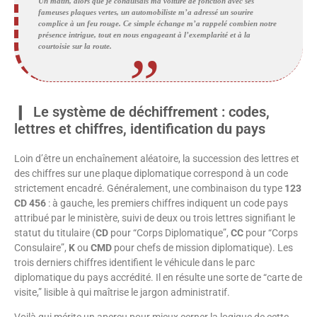
Un matin, alors que je conduisais ma voiture de fonction avec ses
fameuses plaques vertes, un automobiliste m’a adressé un sourire
complice à un feu rouge. Ce simple échange m’a rappelé combien notre
présence intrigue, tout en nous engageant à l’exemplarité et à la
courtoisie sur la route.
Le système de déchiffrement : codes,
lettres et chiffres, identification du pays
Loin d’être un enchaînement aléatoire, la succession des lettres et
des chiffres sur une plaque diplomatique correspond à un code
strictement encadré. Généralement, une combinaison du type
123
CD 456
: à gauche, les premiers chiffres indiquent un code pays
attribué par le ministère, suivi de deux ou trois lettres signifiant le
statut du titulaire (
CD
pour “Corps Diplomatique”,
CC
pour “Corps
Consulaire”,
K
ou
CMD
pour chefs de mission diplomatique). Les
trois derniers chiffres identifient le véhicule dans le parc
diplomatique du pays accrédité. Il en résulte une sorte de “carte de
visite,” lisible à qui maîtrise le jargon administratif.