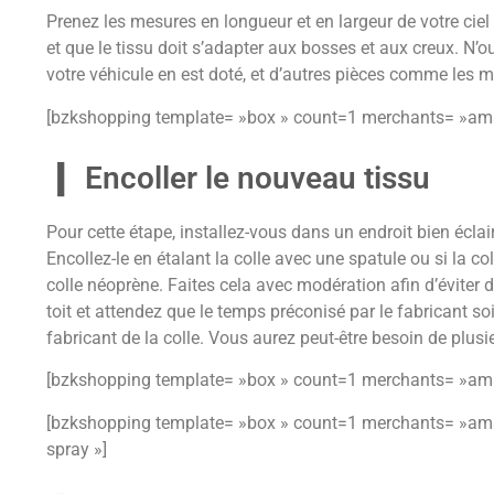
Prenez les mesures en longueur et en largeur de votre ciel 
et que le tissu doit s’adapter aux bosses et aux creux. N’o
votre véhicule en est doté, et d’autres pièces comme les 
[bzkshopping template= »box » count=1 merchants= »amazo
Encoller le nouveau tissu
Pour cette étape, installez-vous dans un endroit bien éclair
Encollez-le en étalant la colle avec une spatule ou si la col
colle néoprène. Faites cela avec modération afin d’éviter de
toit et attendez que le temps préconisé par le fabricant soi
fabricant de la colle. Vous aurez peut-être besoin de plus
[bzkshopping template= »box » count=1 merchants= »ama
[bzkshopping template= »box » count=1 merchants= »ama
spray »]