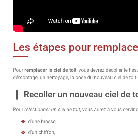
Les étapes pour remplacer 
Pour
remplacer le ciel de toit
, vous devrez décoller le tis
démontage, un nettoyage, la pose du nouveau ciel de toit
Recoller un nouveau ciel de to
Pour
réfectionner un ciel de toit
, vous aurez à vous servir 
d’une brosse,
d’un chiffon,