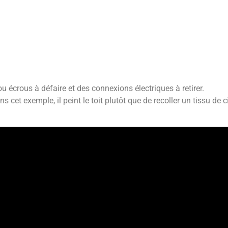
ou écrous à défaire et des connexions électriques à retirer.
et exemple, il peint le toit plutôt que de recoller un tissu de c