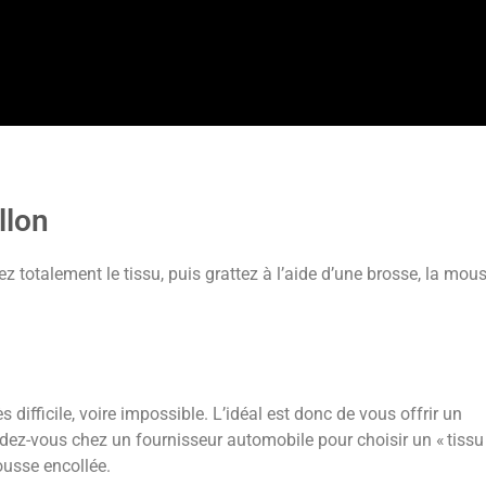
llon
ez totalement le tissu, puis grattez à l’aide d’une brosse, la mou
ès difficile, voire impossible. L’idéal est donc de vous offrir un
dez-vous chez un fournisseur automobile pour choisir un « tissu
mousse encollée.