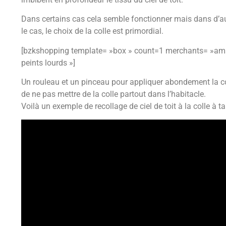
Dans certains cas cela semble fonctionner mais dans d’autr
le cas, le choix de la colle est primordial.
[bzkshopping template= »box » count=1 merchants= »ama
peints lourds »]
Un rouleau et un pinceau pour appliquer abondement la co
de ne pas mettre de la colle partout dans l’habitacle.
Voilà un exemple de recollage de ciel de toit à la colle à t