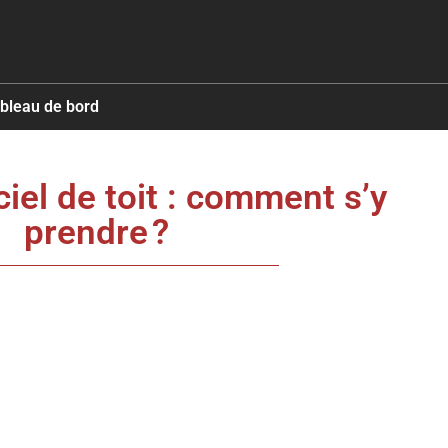
ableau de bord
ciel de toit : comment s’y
prendre ?