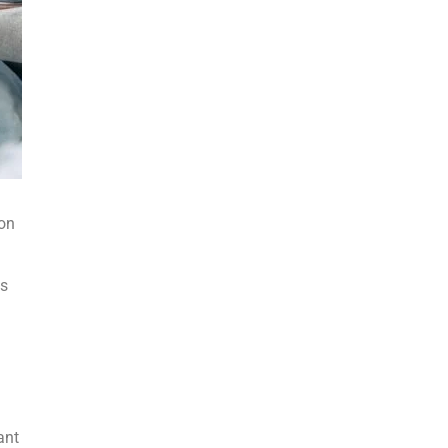
ion
ès
ant