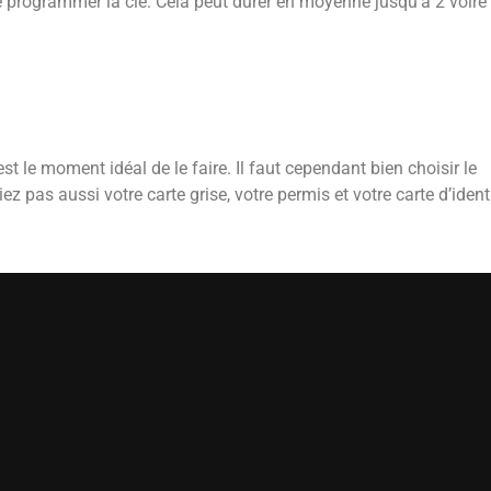
 de programmer la clé. Cela peut durer en moyenne jusqu’à 2 voire
est le moment idéal de le faire. Il faut cependant bien choisir le
liez pas aussi votre carte grise, votre permis et votre carte d’ident