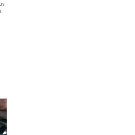
ous
e.