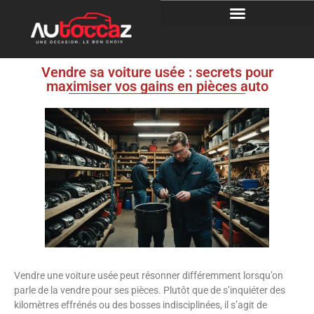
Vendre sa voiture usée : secrets pour
maximiser vos gains en pièces auto
Vendre une voiture usée peut résonner différemment lorsqu’on
parle de la vendre pour ses pièces. Plutôt que de s’inquiéter des
kilomètres effrénés ou des bosses indisciplinées, il s’agit de