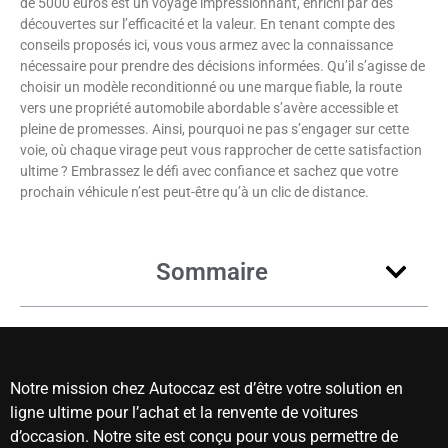
de 5000 euros est un voyage impressionnant, enrichi par des
découvertes sur l’efficacité et la valeur. En tenant compte des
conseils proposés ici, vous vous armez avec la connaissance
nécessaire pour prendre des décisions informées. Qu’il s’agisse de
choisir un modèle reconditionné ou une marque fiable, la route
vers une propriété automobile abordable s’avère accessible et
pleine de promesses. Ainsi, pourquoi ne pas s’engager sur cette
voie, où chaque virage peut vous rapprocher de cette satisfaction
ultime ? Embrassez le défi avec confiance et sachez que votre
prochain véhicule n’est peut-être qu’à un clic de distance.
Sommaire
Notre mission chez Autoccaz est d’être votre solution en
ligne ultime pour l’achat et la renvente de voitures
d’occasion. Notre site est conçu pour vous permettre de