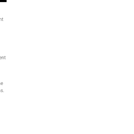
nt
ent
ne
ns.