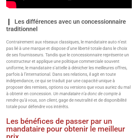
Les différences avec un concessionnaire
traditionnel
Contrairement aux réseaux classiques, le mandataire auto n’est
pas lié à une marque et dispose d’une liberté totale dans le choix
de ses fournisseurs. Tandis que le concessionnaire représente un
constructeur et applique une politique commerciale souvent
uniforme, le mandataire s’attelle à dénicher les meilleures offres,
parfois à l’international. Dans ses relations, il agit en toute
indépendance, ce qui se traduit par une capacité unique à
proposer des remises, options ou versions que vous auriez du mal
à obtenir en concession.
Un mandataire n’a donc de compte à
rendre qu’à vous, son client
, gage de neutralité et de disponibilité
totale pour défendre vos intérêts.
Les bénéfices de passer par un
mandataire pour obtenir le meilleur
prix