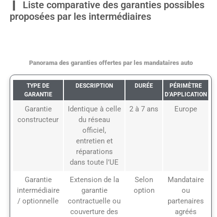
Liste comparative des garanties possibles
proposées par les intermédiaires
Panorama des garanties offertes par les mandataires auto
TYPE DE
DESCRIPTION
DURÉE
PÉRIMÈTRE
GARANTIE
D’APPLICATION
Garantie
Identique à celle
2 à 7 ans
Europe
constructeur
du réseau
officiel,
entretien et
réparations
dans toute l’UE
Garantie
Extension de la
Selon
Mandataire
intermédiaire
garantie
option
ou
/ optionnelle
contractuelle ou
partenaires
couverture des
agréés