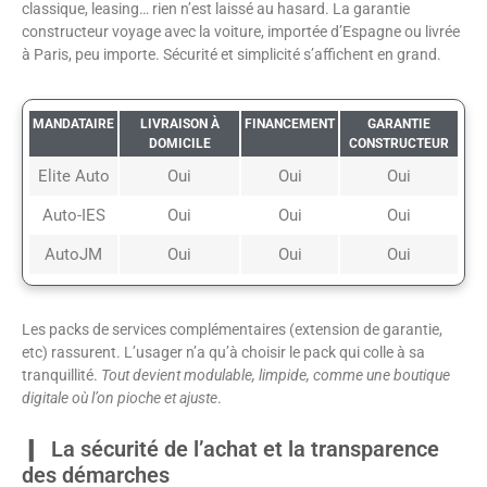
classique, leasing… rien n’est laissé au hasard. La garantie
constructeur voyage avec la voiture, importée d’Espagne ou livrée
à Paris, peu importe. Sécurité et simplicité s’affichent en grand.
MANDATAIRE
LIVRAISON À
FINANCEMENT
GARANTIE
DOMICILE
CONSTRUCTEUR
Elite Auto
Oui
Oui
Oui
Auto-IES
Oui
Oui
Oui
AutoJM
Oui
Oui
Oui
Les packs de services complémentaires (extension de garantie,
etc) rassurent. L’usager n’a qu’à choisir le pack qui colle à sa
tranquillité.
Tout devient modulable, limpide, comme une boutique
digitale où l’on pioche et ajuste
.
La sécurité de l’achat et la transparence
des démarches