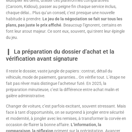
Multiplier les devis, utiliser ces plateformes comparatives
(Caroom, Kidioui), passer au peigne fin chaque service inclus,
chaque délai… Plus qu’un conseil, c’est presque une nouvelle
habitude à prendre.
Le jeu de la négociation se fait sur tous les
plans, pas juste le prix affiché
. Beaucoup l’ignorent, certains en
font leur atout majeur. Ce sont eux, souvent, qui tirent leur épingle
du jeu.
La préparation du dossier d’achat et la
vérification avant signature
Il reste le dossier, vaste jungle de papiers : contrat, détail du
véhicule, mode de paiement, garanties… On vérifie tout. L’étape ne
fait pas rêver mais distingue l’acheteur futé. En 2025, la
préparation minutieuse, c’est la différence entre achat malin et
galère administrative.
Changer de voiture, c’est parfois excitant, souvent stressant. Mais
face à tant d’opportunités, on se surprend à jongler entre sécurité
et modernité, à jongler avec les remises, à transformer la corvée en
occasion de flairer la bonne affaire.
L’information, la
comparaison, la réflexion
priment sur la précipitation. Avancer