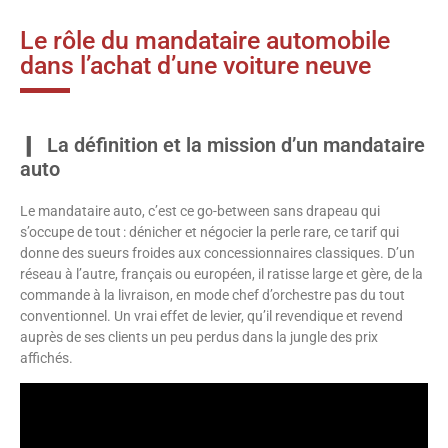
Le rôle du mandataire automobile
dans l’achat d’une voiture neuve
La définition et la mission d’un mandataire
auto
Le mandataire auto, c’est ce go-between sans drapeau qui
s’occupe de tout : dénicher et négocier la perle rare, ce tarif qui
donne des sueurs froides aux concessionnaires classiques. D’un
réseau à l’autre, français ou européen, il ratisse large et gère, de la
commande à la livraison, en mode chef d’orchestre pas du tout
conventionnel. Un vrai effet de levier, qu’il revendique et revend
auprès de ses clients un peu perdus dans la jungle des prix
affichés.