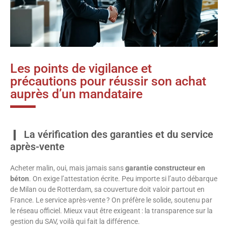
Les points de vigilance et
précautions pour réussir son achat
auprès d’un mandataire
La vérification des garanties et du service
après-vente
Acheter malin, oui, mais jamais sans
garantie constructeur en
béton
. On exige l’attestation écrite. Peu importe si l’auto débarque
de Milan ou de Rotterdam, sa couverture doit valoir partout en
France. Le service après-vente ? On préfère le solide, soutenu par
le réseau officiel. Mieux vaut être exigeant : la transparence sur la
gestion du SAV, voilà qui fait la différence.