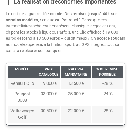
La réalisation d’économies importantes
Le nerf de la guerre : l’économie !
Des remises jusqu’à 40% sur
certains modèles
, rien que ça. Pourquoi ? Parce que ces
intermédiaires achètent hors réseau classique, négocient dru,
chipent les stocks à liquider. Parfois, une Clio affichée à 19 000
euros descend à 13 500 euros – qui dit mieux ? On accède soudain
au modèle supérieur, à la finition sport, au GPS intégré… tout ça
sans faire pleurer son banquier.
MODÈLE
PRIX
PRIX VIA
% DE REMISE
CATALOGUE
MANDATAIRE
POSSIBLE
Renault Clio
19 000 €
13 500 €
-28 %
Peugeot
33 000 €
25 000 €
-24 %
3008
Volkswagen
30 500 €
22 000 €
-28 %
Golf