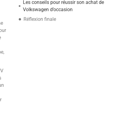
Les conseils pour réussir son achat de
Volkswagen d’occasion
Réflexion finale
ne
our
e
e,
UV
s
un
r