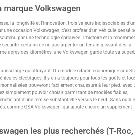
e la marque Volkswagen
sse, la longévité et l’innovation, trois valeurs indissociables d’u
r une occasion Volkswagen, c’est profiter d’un véhicule pensé p
t soutenu par une technologie éprouvée. L’histoire et la renommé
sécurité, certains de ne pas arpenter un terrain glissant dès la
 même après des kilomètres, une Volkswagen garde toute sa superb
t aussi large qu’attrayant. Du modèle citadin économique aux S
hicules électriques, il y en a toujours pour tous les goûts et tou
personnalisées trouveront facilement chaussure à leur pied, avec 
inez simplement pouvoir choisir parmi tant de modèles fiables,
énéficiant d’une remise substantielle versus le neuf. Sans oublie
gréés, comme
GSA Volkswagen
, qui ajoute encore un supplément
swagen les plus recherchés (T-Roc,