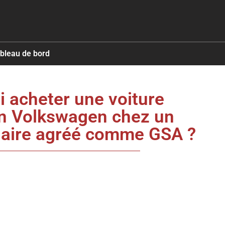
ableau de bord
 acheter une voiture
on Volkswagen chez un
aire agréé comme GSA ?