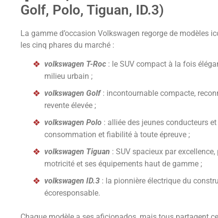
Golf, Polo, Tiguan, ID.3)
La gamme d’occasion Volkswagen regorge de modèles icon
les cinq phares du marché :
volkswagen T-Roc
: le SUV compact à la fois élégan
milieu urbain ;
volkswagen Golf
: incontournable compacte, reconn
revente élevée ;
volkswagen Polo
: alliée des jeunes conducteurs et 
consommation et fiabilité à toute épreuve ;
volkswagen Tiguan
: SUV spacieux par excellence, p
motricité et ses équipements haut de gamme ;
volkswagen ID.3
: la pionnière électrique du const
écoresponsable.
Chaque modèle a ses aficionados, mais tous partagent cett