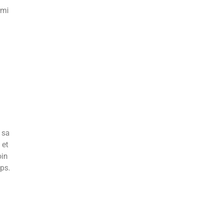
rmi
 sa
 et
oin
mps.